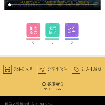
0
0
0
򰀁
򰀂
򰀄
关注公众号
分享小伙伴
进入电脑版
򰀃
客服电话
95163666
网易公司版权所有 ©1997-2026