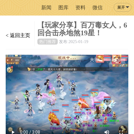
新闻
图库
资料
微信
展开
【玩家分享】百万毒女人，6
回合击杀地煞19星！
< 返回主页
热门推荐
发布:2025-01-19