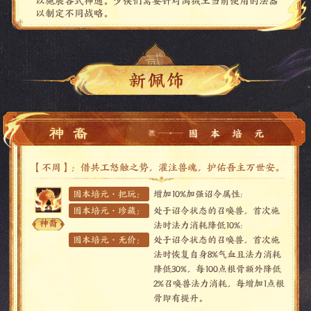
以施展各式神通。少侠们需要针对禺狨王当前使用的法器
以制定不同战略。
4)副本掉落：驱神大殿将掉落一念圣魔资料片全新佩饰！
在一念圣魔资料片期间，魔王窟奖励次数可累积上限临时
提升至5次！少侠可不必担心抢先体验服务器可获得额外
获取新佩饰机会。
【不周】：借共工怒触之势，灌注兽魂，护佑吾主万世安。
固本培元·把玩：
增加10%加强诏令属性;
固本培元·珍藏：
处于诏令状态的召唤兽，首次施
神裔
法时法力消耗降低10%;
固本培元·无价：
处于诏令状态的召唤兽，首次施
法时恢复自身8%气血且法力消耗
降低30%，每100点根骨额外降低
2%召唤兽法力消耗，每增加1点根
骨即有提升。