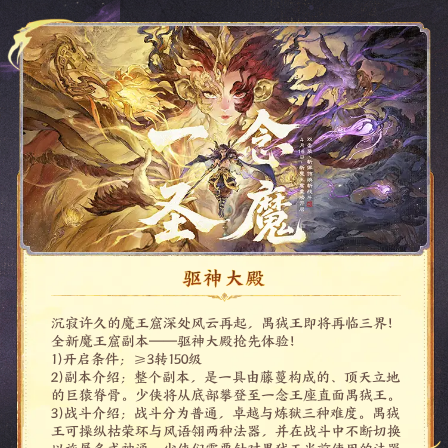
沉寂许久的魔王窟深处风云再起，禺狨王即将再临三界！
全新魔王窟副本——驱神大殿抢先体验！
1)开启条件：≥3转150级
2)副本介绍：整个副本，是一具由藤蔓构成的、顶天立地
的巨猿脊骨。少侠将从底部攀登至一念王座直面禺狨王。
3)战斗介绍：战斗分为普通，卓越与炼狱三种难度。禺狨
王可操纵枯荣环与风语翎两种法器，并在战斗中不断切换