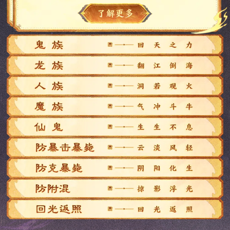
【泉台】：汲泉台幽冥寒水，化死为生，枯骨亦能生血肉。
回天之力·把玩：
增加自身10%加强三尸属性；
【金鳞】：炼深渊潜蛟逆鳞，寒光烁烁，力可撼动乾坤。
回天之力·珍藏：
连续未回血2回合后，下次回血无
翻江倒海·把玩：
增加加强破甲、加强震击和加强
【燃灯】：引古佛座前青焰，心火长明，照破世间痴迷。
男鬼
需法力消耗；
横扫8%;
回天之力·无价：
被三尸法术治疗过后的友方，2回
洞若观火·把玩：
增加自身7%的加强混乱属性;
【战魂】：铸上古蚩尤残魂，战意滔天，气吞万里如虎。
翻江倒海·珍藏：
龙法致死敌方单位后，将对当前
龙族
合内受到气血法力的恢复效果提
一个气血值最低的其他敌方单位
洞若观火·珍藏：
混乱法术命中人物单位后，若下
升10%，每100点根骨加点提升1%
气冲斗牛·把玩：
增加自身15%的加强加速属性;
【太皓】：吸东来紫气鸿蒙，白虹贯日，力势层层递进。
男人
追击，造成伤害仅为正常伤害的
回合未能脱控，则他身前召唤兽
效果，每增加1点根骨即有提升。
气冲斗牛·珍藏：
处于自身施加的加速状态的友
50%。最多连续追击2个单位;
会被混乱;
无价效果提高自身封混睡忘抗性
生生不息·把玩：
增加自身10%的强仙法鬼火属性;
【释厄】：悟菩提无树之境，洗尽尘寰，万般劫难化轻烟。
男魔
方，每回合开始时所有伤害增强
翻江倒海·无价：
增加目标最大气血与自身差值
洞若观火·无价：
每200点根骨增加自身1%忽视混
上限6%。
生生不息·珍藏：
每次出手根据命中的单位敏序，
5%;
10%的龙法伤害，最高不超过力
乱属性，每增加1点根骨即有提
【朱砂】：采忘川彼岸之色，艳若桃李，回眸处杀机深藏。
【获取副本】：魔王窟-混天大牢
【容止】：演先天河洛之数，阴阳交汇，五行轮转定风云。
仙，鬼
依次提升仙法鬼火忽视属性，每
气冲斗牛·无价：
处于自身施加的加速状态的友
量加点*160。
升。
云淡风轻·把玩：
提升自身2.5%封混睡忘抗性上限;
个单位依次提升4%，最多提升
方，每回合开始时所有伤害增强
[白骨】:采幽冥黄泉寒水，化骨为毒，触之则断肠销魂。
铭心刻骨·把玩：
增加自身10%加强魅惑属性;
【获取副本】：魔王窟-覆海大殿
【松风】：染千山松黛之意，临风照影，影随身动起苍黄。
通用
20%;
云淡风轻·珍藏：
提升自身仙法鬼火物理抗暴率
10%，每有一个敌方单位过敏序
铭心刻骨·珍藏：
处于魅惑状态的单位受到的控制