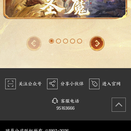
򰀁
򰀂
򰀄
关注公众号
分享小伙伴
进入官网
򰀃
客服电话
95163666
网易公司版权所有 ©1997-2026