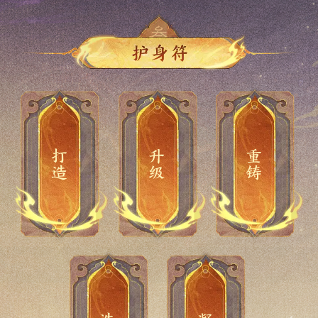
阴阳化生·把玩：
提升自身2.5%封混睡忘抗性上限;
生生不息·无价：
每次出手根据命中的单位敏序，
10%;
后，减少1/3的伤害增强效果。每
见血封喉·把玩：
增加自身10%的加强毒属性;
女鬼
效果不能被澄霜解除;
掠影浮光·把玩：
提升自身2.5%封混睡忘抗性上限;
【破军】：聚万军肃杀之气，向死而生，回光处再战苍穹。
通用
阴阳化生·珍藏：
使自身五行属性初始变为各20;
依次提升仙法鬼火忽视属性，每
云淡风轻·无价：
受到仙法、鬼火与龙法狂暴后，2
85点敏捷增加1%伤害增强效果，
见血封喉·珍藏：
提高毒发上限5%。每300点根骨
铭心刻骨·无价：
在女鬼自身行动后，处于魅惑状
掠影浮光·珍藏：
被敌方的普攻命中后，临时提升
个单位依次提升5%，单法提升
回合内每次受伤将临时降低伤害
阴阳化生·无价：
受到人物仙法鬼火，毒，龙法，
每增加1点敏捷即有提升。无价效
女人
提高1%比例，每增加1点根骨既有
回光返照·把玩：
提升自身2.5%封混睡忘抗性上限;
态的单位将额外受到该回合内已
通用
自身15%躲闪率，持续2回合;
25%，每150点敏捷，灵性或根骨
来源的仙法、鬼火与物理狂暴效
撼山啸月伤害后，2回合内每次受
果仅PVE生效。
提升;
受伤害的10%。每300点根骨与敏
回光返照·珍藏：
回合开始前若自身处于倒地状态
掠影浮光·无价：
受到来自敌方人物单位的物理伤
(三者可叠加)提升1%忽视值。每
果10%，每150点根骨提升1%效
伤临时降低伤害来源的最高强力
【秋桑】：采深秋落木寒霜，秋意肃杀，震慑九州风雷。
见血封喉·无价：
下回合毒发时，直接结算剩余毒
通用
捷提高1%比例，最多造成根骨或
且未处于控制状态，则使用施法
害时，每次会额外叠加3%躲闪率
个单位增加的忽视值最多不超过
果，每增加1点根骨即有提升。
克的30%。
发伤害的60%，但中毒状态只能
敏捷加点*200伤害，自身每点根
指令后，出手前将有10%概率恢
(包括连击)，持续2回合。
50%。
落木萧萧·把玩：
增加自身15%的加强加防属性；
持续2回合。每100点根骨增加自
骨与敏捷即有提升。
复5%气血，并释放法术，每场战
落木萧萧·珍藏：
对被盘上的单位，再次加盘会提
身3%结算比例，每增加1点根骨即
斗最多只能触发1次且仅前15回合
女魔
升8%加强加防，最多叠加1次。每
有提升。
可以触发;(仅PVP生效)
200点根骨额外提升1%加强加
回光返照·无价：
回合开始前若自身处于倒地状态
防，最多提升16%，每增加1点根
打造
升级
重铸
且未处于控制状态，则使用施法
骨即有提升；
指令后，出手前将恢复5%气血与
落木萧萧·无价：
对3个友方单位（群法优先主目
10%法力，并释放法术，恢复效
标，单法仅主目标）施加的加防
果与自身敏捷加点有关，每100点
效果在3回合内不会被势如破竹，
敏捷增加3.5%恢复效果，每增加1
长驱直入清除。无价效果提高自
点敏捷即有提升。每场战斗最多
身封混睡忘抗性上限6%。
触发1次且仅前15回合可以触发。
(仅PVP生效)