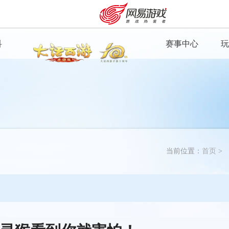
科
赛事中心
玩
魔王窟
入口
当前位置：
首页
>
安卓充值
客服中心