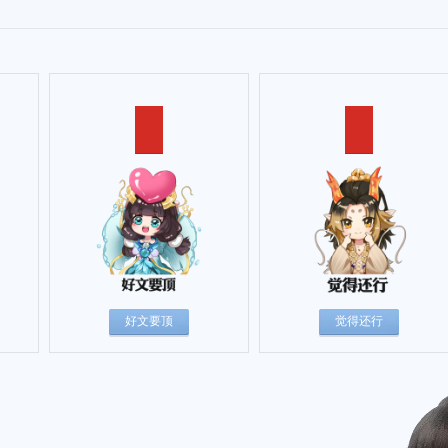
好文要顶
觉得还行