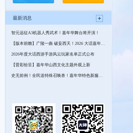
最新消息
智元远征A3机器人秀武术！嘉年华舞台将开演！
【版本前瞻】广陵一曲 破妄西天！2026 大话嘉年华版本速览
2026年度大话西游手游风云玩家名单正式公布
【晋彩纷呈】嘉年华山西文化主题外观上新
史无前例！全民送特殊召唤兽！嘉年华特色新服预约开启！