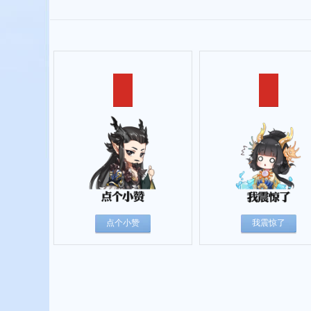
点个小赞
我震惊了