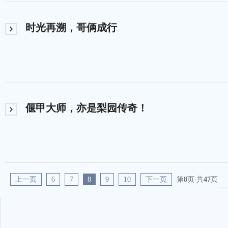
时光再溯，哥俩成行
偃甲大师，亦是梨园传奇！
上一页
6
7
8
9
10
下一页
第
8
页 共
47
页