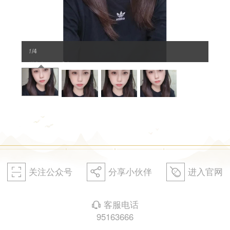
1
/4
鲜衣怒马：乐多 (1)
关注公众号
分享小伙伴
进入官网
򰀁
򰀂
򰀄
客服电话
򰀃
95163666