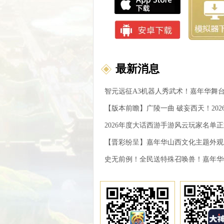
最新消息
智元远征A3机器人秀武术！嘉年华舞
2026年度大话西游手游风云玩家名单
【晋彩纷呈】嘉年华山西文化主题外观