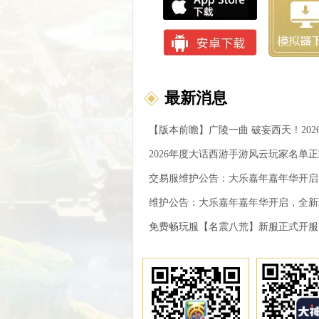
最新消息
2026年度大话西游手游风云玩家名单
免费畅玩服【名震八荒】新服正式开服