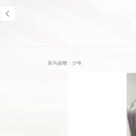
策马扬鞭：少爷