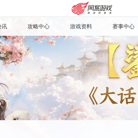
快讯
攻略中心
游戏资料
赛事中心
闻
人物培养
种族角色
群雄巅峰赛
告
召唤兽培养
召唤兽图鉴
群雄逐鹿争霸
服
孩子培养
精美时装
超级联赛
题
PK玩法
大话百科
无差别挑战
副本玩法
珍藏座驾
召唤兽比斗争
活动玩法
安卓充值
客服中心