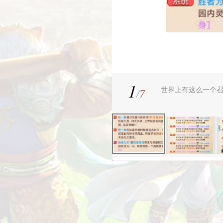
1
/
7
世界上有这么一个