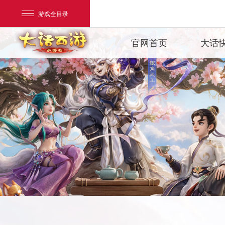
游戏全目录
官网首页
大话
新
公
新
专
网易游戏
游戏爱好者
我的足迹：
大话西游手游