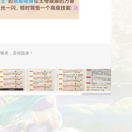
召唤兽，喜得隐身！