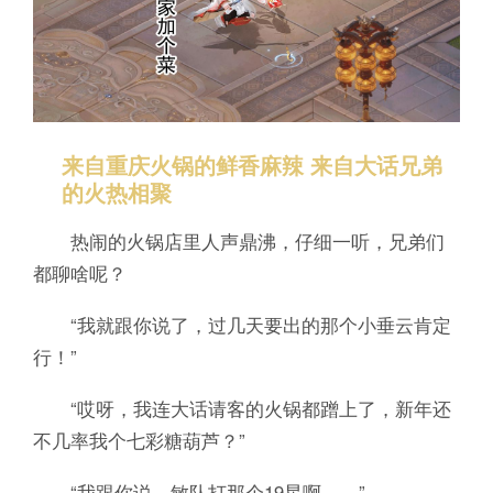
来自重庆火锅的鲜香麻辣 来自大话兄弟
的火热相聚
热闹的火锅店里人声鼎沸，仔细一听，兄弟们
都聊啥呢？
“我就跟你说了，过几天要出的那个小垂云肯定
行！”
“哎呀，我连大话请客的火锅都蹭上了，新年还
不几率我个七彩糖葫芦？”
“我跟你说，敏队打那个19星啊……”