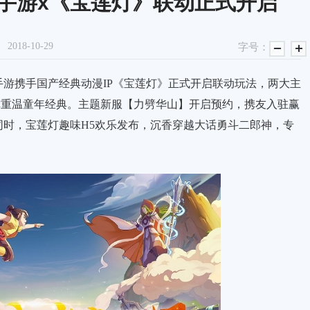
》手游x《宝莲灯》联动正式开启
2018-10-29
字号：
携手国产经典动漫IP《宝莲灯》正式开启联动玩法，两大主
邀你重温童年经典。主题新服【力劈华山】开启预约，携友入驻赢
时，宝莲灯趣味H5欢乐发布，沉香穿越大话勇斗二郎神，专