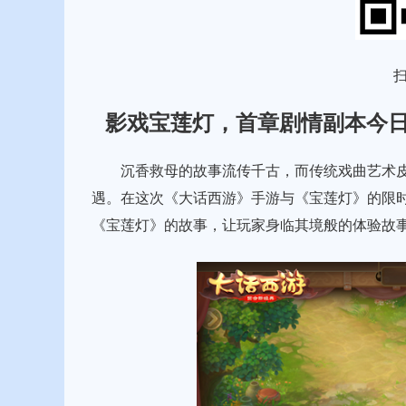
扫
影戏宝莲灯，首章剧情副本今
沉香救母的故事流传千古，而传统戏曲艺术皮
遇。在这次《大话西游》手游与《宝莲灯》的限
《宝莲灯》的故事，让玩家身临其境般的体验故