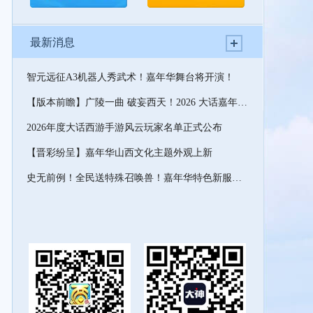
最新消息
智元远征A3机器人秀武术！嘉年华舞台将开演！
【版本前瞻】广陵一曲 破妄西天！2026 大话嘉年华版本速览
2026年度大话西游手游风云玩家名单正式公布
【晋彩纷呈】嘉年华山西文化主题外观上新
史无前例！全民送特殊召唤兽！嘉年华特色新服预约开启！