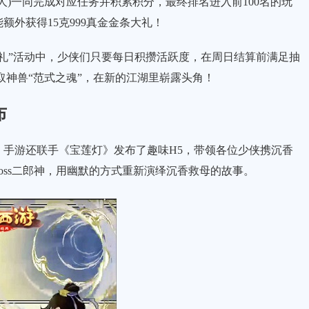
)一同完成对应任务并积累积分，最终排名进入前100名的玩
外获得15克999真金金条大礼！
”活动中，少侠们只要每日积攒活跃度，在周日结算前满足抽
抽取神兽“范式之魂”，在新的江湖里崭露头角！
布
游还联手《宝莲灯》发布了趣味H5，带领各位少侠携沉香
oss二郎神，用幽默的方式重新演绎沉香救母的故事。