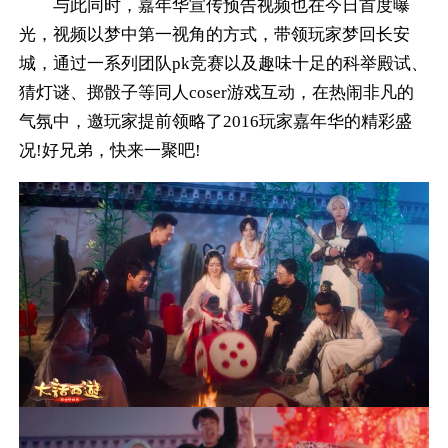
与此同时，嘉年华宣传预告视频也在今日首度曝
光，视频以梦中第一视角的方式，带领玩家梦回长安
城，通过一系列团队pk竞赛以及趣味十足的科举殿试、
猜灯谜、掷骰子等同人coser游戏互动，在热闹非凡的
气氛中，邀玩家提前领略了2016玩家嘉年华的精彩盛
况!好兄弟，快来一聚吧!