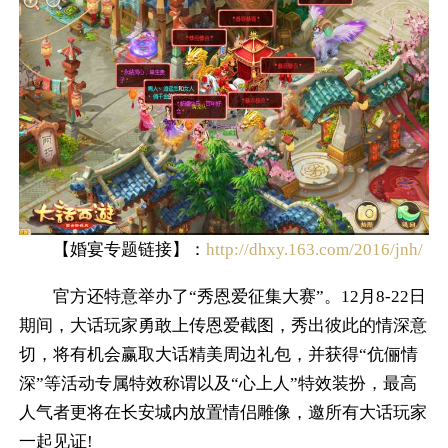
【婚宴专题链接】：
http://dhxy.163.com/2016/jnh/
官方还特意举办了“秀恩爱征集大赛”。12月8-22日
期间，大话玩家勇敢上传恩爱截图，秀出彼此的情深意
切，将有机会赢取大话精美周边礼包，并获得“伉俪情
深”等活动专属特效称谓以及“心上人”特效装扮，最高
人气者更将在长安城内放置情侣雕像，邀所有大话玩家
一起见证!