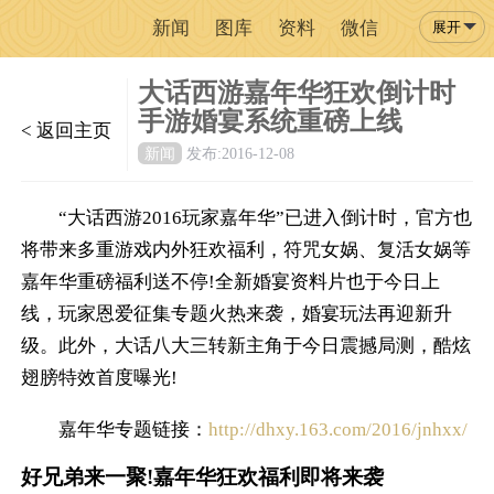
新闻
图库
资料
微信
展开
大话西游嘉年华狂欢倒计时
手游婚宴系统重磅上线
< 返回主页
新闻
发布:2016-12-08
“大话西游2016玩家嘉年华”已进入倒计时，官方也
将带来多重游戏内外狂欢福利，符咒女娲、复活女娲等
嘉年华重磅福利送不停!全新婚宴资料片也于今日上
线，玩家恩爱征集专题火热来袭，婚宴玩法再迎新升
级。此外，大话八大三转新主角于今日震撼局测，酷炫
翅膀特效首度曝光!
嘉年华专题链接：
http://dhxy.163.com/2016/jnhxx/
好兄弟来一聚!嘉年华狂欢福利即将来袭