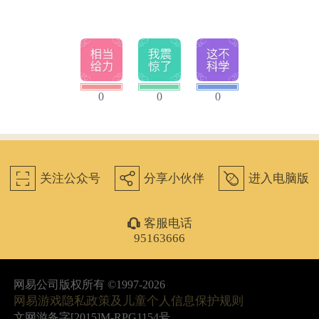
0
0
0
򰀁
򰀂
򰀄
关注公众号
分享小伙伴
进入电脑版
򰀃
客服电话
95163666
网易公司版权所有 ©1997-2026
网易游戏隐私政策及儿童个人信息保护规则
文网游备字[2015]M-RPG1154号