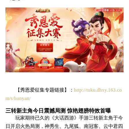
【秀恩爱征集专题链接】：
http://tuku.dhxy.163.co
m/s/hunyan/
三转新主角今日震撼局测 惊艳翅膀特效首曝
玩家期待已久的《大话西游》手游三转新主角于今
日开启火热局测，神秀生、九尾狐、南冠客、云中君四