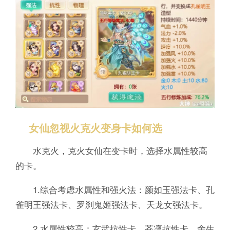
女仙忽视火克火变身卡如何选
水克火，克火女仙在变卡时，选择水属性较高
的卡。
1.综合考虑水属性和强火法：颜如玉强法卡、孔
雀明王强法卡、罗刹鬼姬强法卡、天龙女强法卡。
2.水属性较高：玄武抗性卡、苍凛抗性卡、舍生