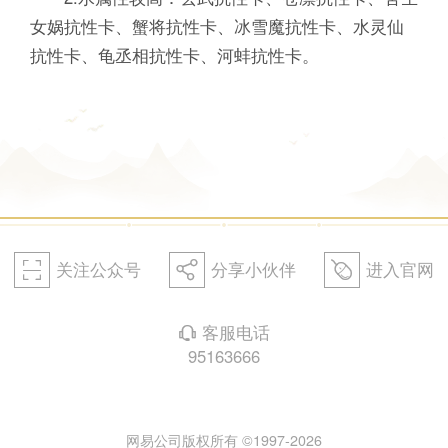
女娲抗性卡、蟹将抗性卡、冰雪魔抗性卡、水灵仙
抗性卡、龟丞相抗性卡、河蚌抗性卡。
关注公众号
分享小伙伴
进入官网
򰀁
򰀂
򰀄
客服电话
򰀃
95163666
网易公司版权所有 ©1997-2026