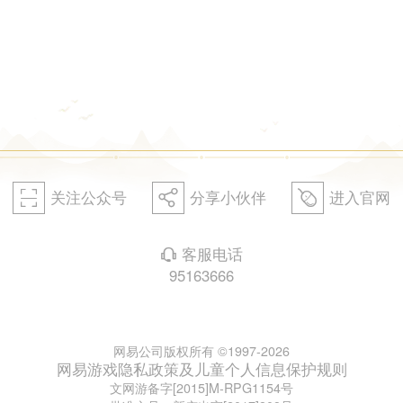
关注公众号
分享小伙伴
进入官网
򰀁
򰀂
򰀄
客服电话
򰀃
95163666
网易公司版权所有 ©1997-2026
网易游戏隐私政策及儿童个人信息保护规则
文网游备字[2015]M-RPG1154号