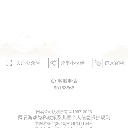
关注公众号
分享小伙伴
进入官网
򰀁
򰀂
򰀄
客服电话
򰀃
95163666
网易公司版权所有 ©1997-2026
网易游戏隐私政策及儿童个人信息保护规则
文网游备字[2015]M-RPG1154号