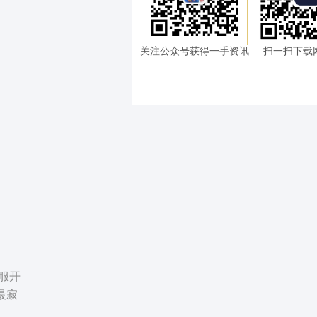
关注公众号获得一手资讯
扫一扫下载
服开
最寂