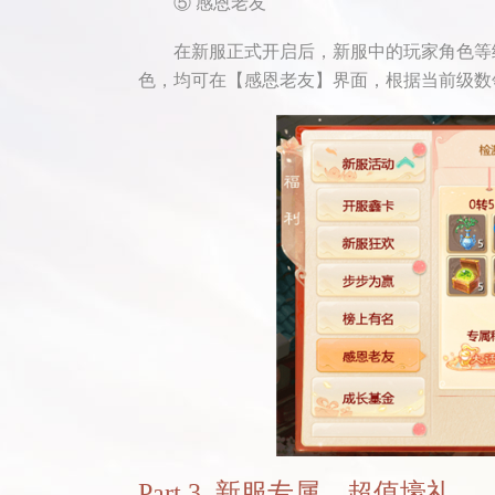
⑤ 感恩老友
在新服正式开启后，新服中的玩家角色等级达
色，均可在【感恩老友】界面，根据当前级数
Part 3. 新服专属，超值壕礼