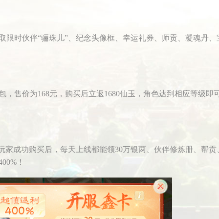
限时伙伴“骊珠儿”、纪念头像框、幸运礼券、师贡、凝魂丹、
售价为168元，购买后立返1680仙玉，角色达到相应等级即
玩家成功购买后，每天上线都能领30万银两、伙伴修炼册、帮贡
00%！