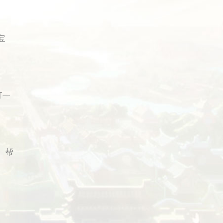
宝
可一
、帮