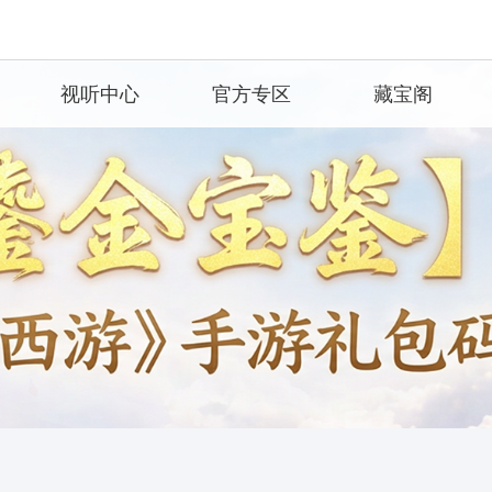
视听中心
官方专区
藏宝阁
视频
官方微信
赛
设定站
官方视频号
音乐
官方微博
赛
壁纸
官方抖音
霸赛
COS
官方快手
真人秀
官方B站
大话牛图
网易大神
十周年画册
客户服务