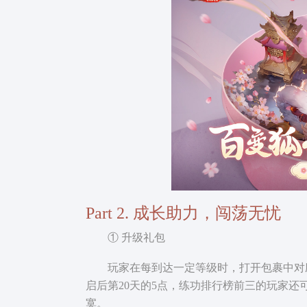
Part 2. 成长助力，闯荡无忧
① 升级礼包
玩家在每到达一定等级时，打开包裹中对应
启后第20天的5点，练功排行榜前三的玩家还
寞。