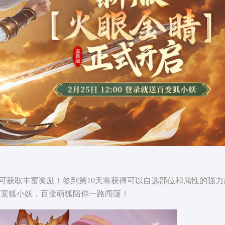
获取丰富奖励！签到第10天将获得可以自选部位和属性的强力
萌宠狐小妖，百变萌狐陪你一路闯荡！