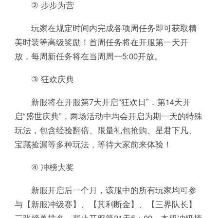
② 步步为营
玩家在规定时间内完成各项周任务即可获取精
美时装等高级奖励！首周任务将在开服第一天开
放，每周新任务将在当周周一5:00开放。
③ 狂欢庆典
新服将在开服第7天开启“狂欢日”，第14天开
启“盛世庆典”，两场活动中均会开启为期一天的特殊
玩法，包含经验翻倍、限量礼包抢购、星君下凡、
宝藏捡漏等多种玩法，等待大家前来体验！
④ 冲榜大奖
新服开启后一个月，该服中的所有玩家均可参
与【新服冲级赛】、【其利断金】、【三界队长】
三张榜单排名。截止开服第31天5：00，本服冲级榜