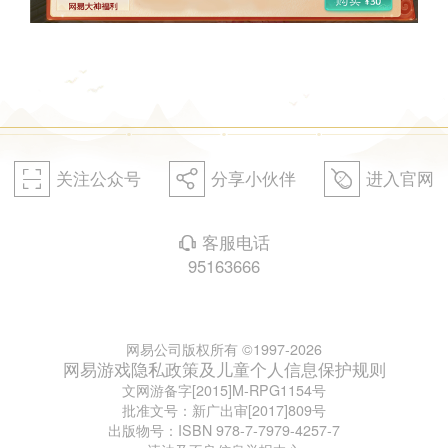
关注公众号
分享小伙伴
进入官网
򰀁
򰀂
򰀄
客服电话
򰀃
95163666
网易公司版权所有 ©1997-2026
网易游戏隐私政策及儿童个人信息保护规则
文网游备字[2015]M-RPG1154号
批准文号：新广出审[2017]809号
出版物号：ISBN 978-7-7979-4257-7