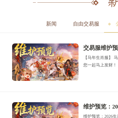
新闻
自由交易服
【马年生肖服】 马
您一起马上发财！ 
活动： 生肖纪念币
为最主要产出服务
维护预览：2026