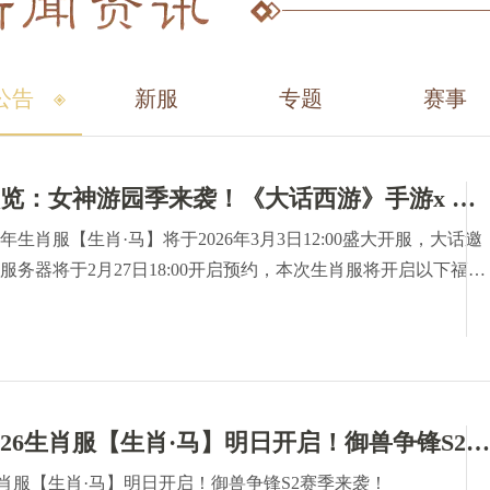
公告
新服
专题
赛事
交易服维护预览：女神游园季来袭！《大话西游》手游x 浙江小百花越剧院联动开启
年生肖服【生肖·马】将于2026年3月3日12:00盛大开服，大话邀
服务器将于2月27日18:00开启预约，本次生肖服将开启以下福利
 马年生肖纪念币全服限量产9999枚(其中《生肖·马》产3333枚，
器)。
维护预览：2026生肖服【生肖·马】明日开启！御兽争锋S2赛季来袭！
生肖服【生肖·马】明日开启！御兽争锋S2赛季来袭！