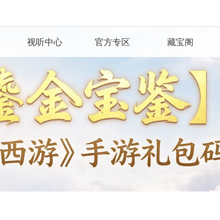
视听中心
官方专区
藏宝阁
视频
官方微信
赛
设定站
官方视频号
音乐
官方微博
赛
壁纸
官方抖音
霸赛
COS
官方快手
真人秀
官方B站
大话牛图
网易大神
十周年画册
客户服务