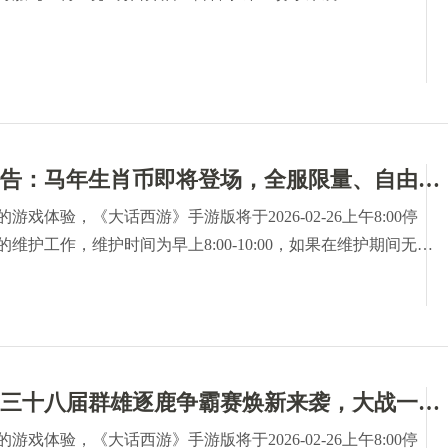
交易服维护公告：马年生肖币即将登场，全服限量、自由流通、价值极高！
戏体验，《大话西游》手游版将于2026-02-26上午8:00停
维护工作，维护时间为早上8:00-10:00，如果在维护期间无法
，开机时间将继续顺延，请各位少侠相互转告，并留意游戏时
要的损失。对于停机期间给您带来的不便，敬请见谅，网易游戏
持和配合！
维护公告：第三十八届群雄逐鹿争霸赛焕新来袭，大战一触即发！
戏体验，《大话西游》手游版将于2026-02-26上午8:00停