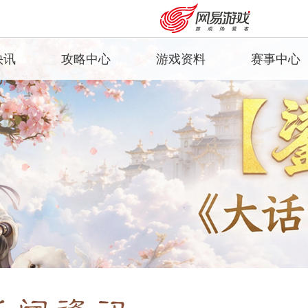
快讯
攻略中心
游戏资料
赛事中心
闻
人物培养
种族角色
群雄巅峰赛
告
召唤兽培养
召唤兽图鉴
群雄逐鹿争霸
服
孩子培养
精美时装
超级联赛
题
PK玩法
大话百科
无差别挑战
副本玩法
珍藏座驾
召唤兽比斗争
活动玩法
安卓充值
客服中心