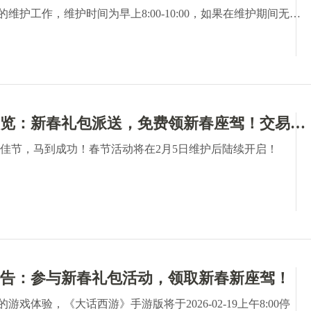
维护工作，维护时间为早上8:00-10:00，如果在维护期间无法
，开机时间将继续顺延，请各位少侠相互转告，并留意游戏时
要的损失。对于停机期间给您带来的不便，敬请见谅，网易游戏
持和配合！
交易服维护预览：新春礼包派送，免费领新春座驾！交易服首届群雄逐鹿即将开赛！
春佳节，马到成功！春节活动将在2月5日维护后陆续开启！
告：参与新春礼包活动，领取新春新座驾！
戏体验，《大话西游》手游版将于2026-02-19上午8:00停