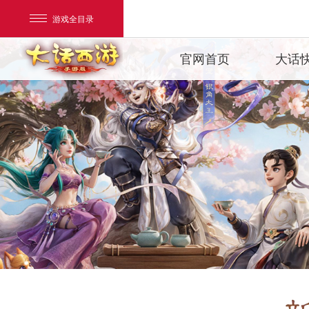
游戏全目录
官网首页
大话
新
公
新
专
网易游戏
游戏爱好者
我的足迹：
大话西游手游