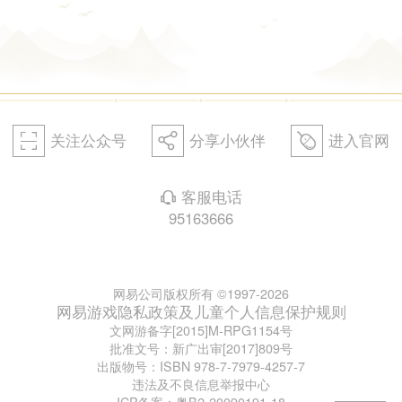
关注公众号
分享小伙伴
进入官网
򰀁
򰀂
򰀄
客服电话
򰀃
95163666
网易公司版权所有 ©1997-2026
网易游戏隐私政策及儿童个人信息保护规则
文网游备字[2015]M-RPG1154号
批准文号：新广出审[2017]809号
出版物号：ISBN 978-7-7979-4257-7
违法及不良信息举报中心
ICP备案：粤B2-20090191-18