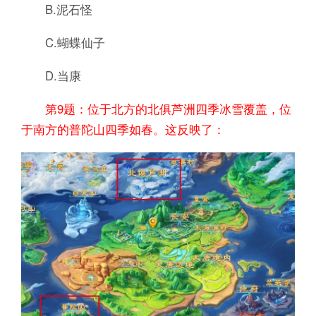
B.泥石怪
C.蝴蝶仙子
D.当康
第9题：位于北方的北俱芦洲四季冰雪覆盖，位
于南方的普陀山四季如春。这反映了：