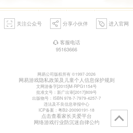
关注公众号
分享小伙伴
进入官网
򰀁
򰀂
򰀄
客服电话
򰀃
95163666
网易公司版权所有 ©1997-2026
网易游戏隐私政策及儿童个人信息保护规则
文网游备字[2015]M-RPG1154号
批准文号：新广出审[2017]809号
出版物号：ISBN 978-7-7979-4257-7
违法及不良信息举报中心
ICP备案：粤B2-20090191-18
点击查看家长关爱平台
网络游戏行业防沉迷自律公约