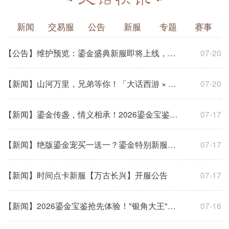
新闻
交易服
公告
新服
专题
赛事
【公告】维护预览：鎏金盛典新服即将上线，经典鎏金宝鉴召
07-20
【新闻】山河万里，兄弟等你！「大话西游 × 五千年文明看
07-20
【新闻】鎏金传盏，情义相承！2026鎏金宝鉴精美周边倾情上
07-17
【新闻】绝版鎏金宠买一送一？鎏金特别新服【鎏金盛典】预
07-17
【新闻】时间点卡新服【万古长兴】开服公告
07-17
【新闻】2026鎏金宝鉴抢先体验！"银角大王"&"银角大仙"实
07-16