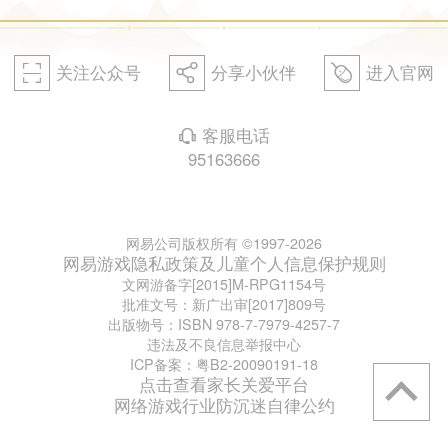
关注公众号
分享小伙伴
进入官网
򰀁
򰀂
򰀄
客服电话
򰀃
95163666
网易公司版权所有 ©1997-2026
网易游戏隐私政策及儿童个人信息保护规则
文网游备字[2015]M-RPG1154号
批准文号：新广出审[2017]809号
出版物号：ISBN 978-7-7979-4257-7
违法及不良信息举报中心
ICP备案：粤B2-20090191-18
点击查看家长关爱平台
网络游戏行业防沉迷自律公约