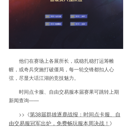
他们在赛场上各展所长，或稳扎稳打运筹帷
幄，或奇兵突施打破僵局，每一轮交锋都扣人心
弦，尽显大话江湖的竞技魅力。
时间点卡服、自由交易服本届赛果可跳转上期
新闻查询——
第38届群雄逐鹿战报：时间点卡服、自
>>《
由交易服冠军出炉，免费畅玩服本周决战！
》