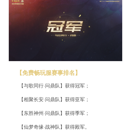
【免费畅玩服赛事排名】
【与歌同行·问鼎队】获得冠军；
【相聚长安·问鼎队】获得亚军；
【东胜神州·问鼎队】获得季军；
【仙梦奇缘·战神队】获得殿军。