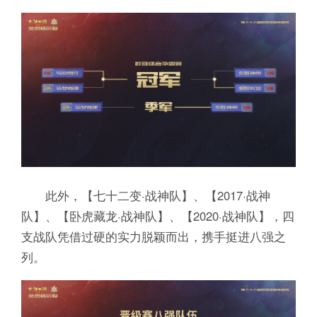
此外，【七十二变·战神队】、【2017·战神
队】、【卧虎藏龙·战神队】、【2020·战神队】，四
支战队凭借过硬的实力脱颖而出，携手挺进八强之
列。