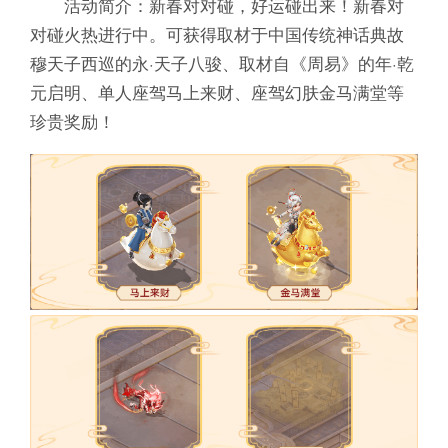
活动简介：新春对对碰，好运碰出来！新春对
对碰火热进行中。可获得取材于中国传统神话典故
穆天子西巡的永·天子八骏、取材自《周易》的年·乾
元启明、单人座驾马上来财、座驾幻肤金马满堂等
珍贵奖励！