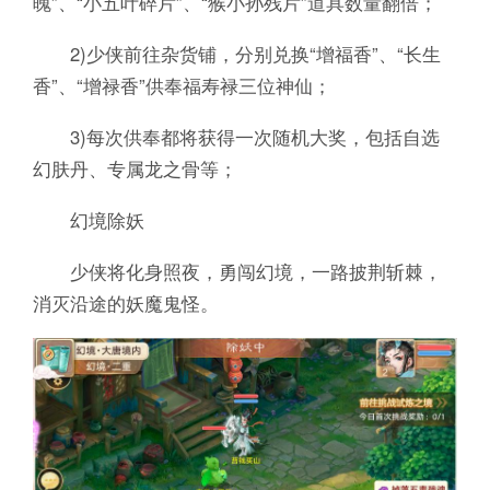
魄”、“小五叶碎片”、“猴小孙残片”道具数量翻倍；
2)少侠前往杂货铺，分别兑换“增福香”、“长生
香”、“增禄香”供奉福寿禄三位神仙；
3)每次供奉都将获得一次随机大奖，包括自选
幻肤丹、专属龙之骨等；
幻境除妖
少侠将化身照夜，勇闯幻境，一路披荆斩棘，
消灭沿途的妖魔鬼怪。