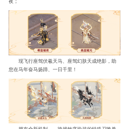
夜；
现飞行座驾伏羲天马、座驾幻肤天成绝影，助
您在马年奋马扬蹄、一日千里！
拥有全新机制——跨越敏序协战的特殊召唤兽