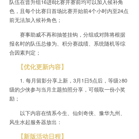
队伍在晋升组16进8比赛开赛前均可以加入候补角
色，且每个比赛日首场比赛开始前4个小时内至24点
前无法加入候补角色；
赛事助威不再和抽签挂钩，分组或对阵将根据
报名时的队伍总修为、积分赛战绩、系统随机等综
合因素判定；
【优化更新内容】
1. 每月留影分享上新，3月1日5点后，等级≥80
级的少侠参与当月主题拍照分享，可领取一份小奖
励；
以下内容在情系今生、仙剑奇侠、豫华九州、
风生水起服务器放出：
【新版活动日程】