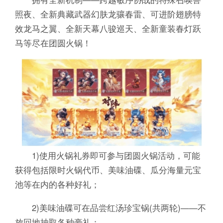
照夜、全新典藏武器幻肤龙骧春雷、可进阶翅膀特
效龙马之翼、全新天幕八骏巡天、全新童装春灯跃
马等尽在团圆火锅！
1)使用火锅礼券即可参与团圆火锅活动，可能
获得包括限时火锅代币、美味油碟、瓜分海量元宝
池等在内的各种好礼；
2)美味油碟可在品尝红汤珍宝锅(共两轮)——不
放回地抽取各种豪礼；