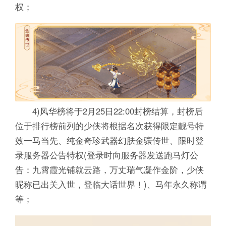
权；
4)风华榜将于2月25日22:00封榜结算，封榜后
位于排行榜前列的少侠将根据名次获得限定靓号特
效一马当先、纯金奇珍武器幻肤金骧传世、限时登
录服务器公告特权(登录时向服务器发送跑马灯公
告：九霄霞光铺就云路，万丈瑞气凝作金阶，少侠
昵称已出关入世，登临大话世界！)、马年永久称谓
等；