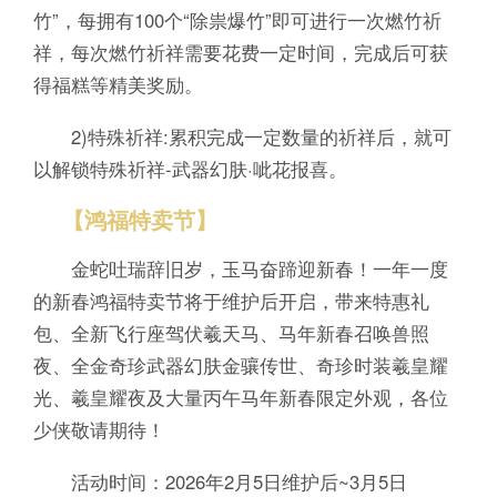
竹”，每拥有100个“除祟爆竹”即可进行一次燃竹祈
祥，每次燃竹祈祥需要花费一定时间，完成后可获
得福糕等精美奖励。
2)特殊祈祥:累积完成一定数量的祈祥后，就可
以解锁特殊祈祥-武器幻肤·呲花报喜。
【鸿福特卖节】
金蛇吐瑞辞旧岁，玉马奋蹄迎新春！一年一度
的新春鸿福特卖节将于维护后开启，带来特惠礼
包、全新飞行座驾伏羲天马、马年新春召唤兽照
夜、全金奇珍武器幻肤金骧传世、奇珍时装羲皇耀
光、羲皇耀夜及大量丙午马年新春限定外观，各位
少侠敬请期待！
活动时间：2026年2月5日维护后~3月5日