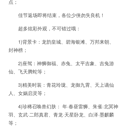
点；
佳节返场即将结束，各位少侠勿失良机！
超多炫彩外观，不可错过哦：
1)背景卡：龙韵皇城、碧海银滩、万邦来朝、
封神榜；
2)座驾：神狮御福、赤兔、太平吉象、吉兔游
仙、飞天腾蛇等；
3)精美时装：青花玲珑、龙御九霄、天上谪仙
人、女娲启灵等；
4)珍稀召唤兽幻肤： 年·春昼雷狮、朱雀·北冥神
羽、玄武·二郎真君、青龙·天星卧龙、白泽·墨麒麟
等；