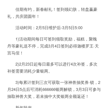
佳期有约，新春献礼！签到领幻肤，转盘赢豪
礼，共庆团圆年！
活动时间：2月5日维护后-3月5日5:00
1)活动期间每日可签到领取奖励，福糕，聚魄
丹等豪礼送不停，完成3月4日签到必得迦楼罗王·天
宫马倌！
2)2月23日起每日最多可以进行4次补签，多次
补签需要消耗少量银两。
3)每累计签到三次可获取一张神兽抽奖券·锁，2
月24日5点后可消耗666666银两解锁，3月3日可参与
抽取神兽大奖，若未抽中大奖银两全额返还！
新年除祟