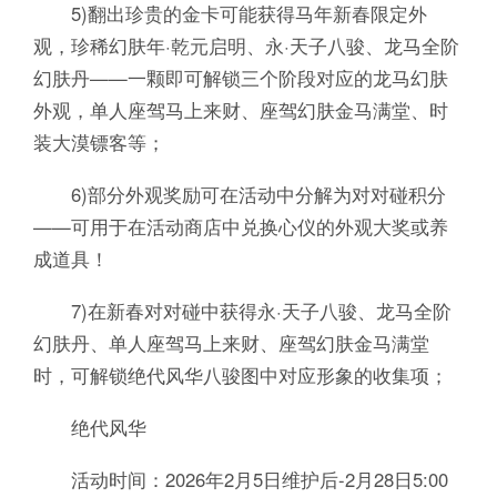
5)翻出珍贵的金卡可能获得马年新春限定外
观，珍稀幻肤年·乾元启明、永·天子八骏、龙马全阶
幻肤丹——一颗即可解锁三个阶段对应的龙马幻肤
外观，单人座驾马上来财、座驾幻肤金马满堂、时
装大漠镖客等；
6)部分外观奖励可在活动中分解为对对碰积分
——可用于在活动商店中兑换心仪的外观大奖或养
成道具！
7)在新春对对碰中获得永·天子八骏、龙马全阶
幻肤丹、单人座驾马上来财、座驾幻肤金马满堂
时，可解锁绝代风华八骏图中对应形象的收集项；
绝代风华
活动时间：2026年2月5日维护后-2月28日5:00