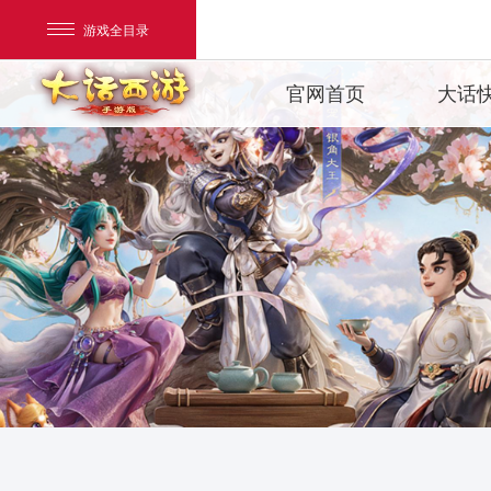
游戏全目录
官网首页
大话
新
公
新
专
网易游戏
游戏爱好者
我的足迹：
大话西游手游