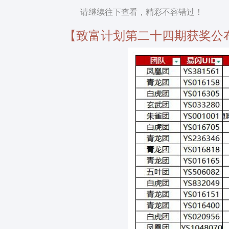
请继续往下查看，精彩不容错过！
【致富计划第二十四期获奖公