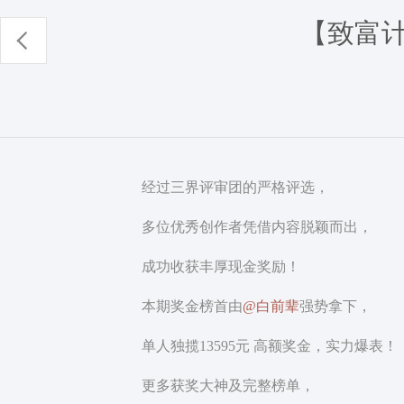
【致富
经过三界评审团的严格评选，
多位优秀创作者凭借内容脱颖而出，
成功收获丰厚现金奖励！
本期奖金榜首由
@白前辈
强势拿下，
单人独揽13595元 高额奖金，实力爆表！
更多获奖大神及完整榜单，