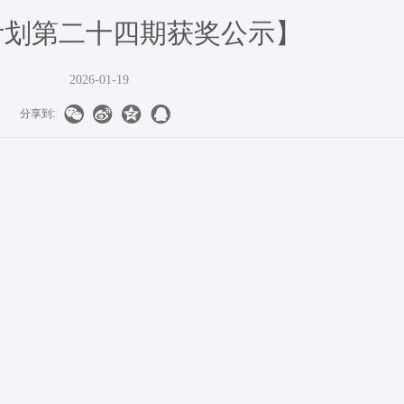
计划第二十四期获奖公示】
2026-01-19




分享到: