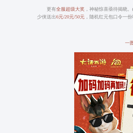
更有
全服超级大奖
，神秘惊喜亟待揭晓。
少侠送出
6元/20元/50元
，随机红元包口令一份哦
一