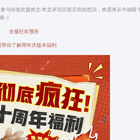
(参与转发此篇推文/本文评论区留言你的想法，铁蛋将从中抽取
~)
全服狂欢预告
图带你了解周年庆版本福利