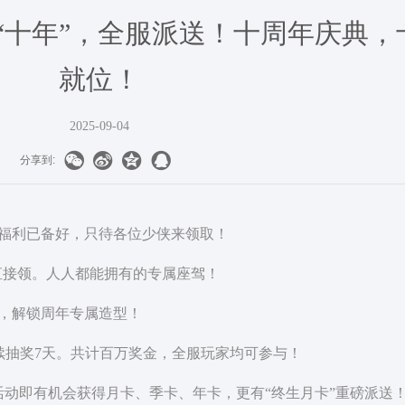
“十年”，全服派送！十周年庆典，
就位！
2025-09-04




分享到:
利已备好，只待各位少侠来领取！
直接领。人人都能拥有的专属座驾！
，解锁周年专属造型！
连续抽奖7天。共计百万奖金，全服玩家均可参与！
属活动即有机会获得月卡、季卡、年卡，更有“终生月卡”重磅派送