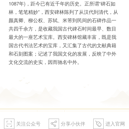
1087年)，距今已有近千年的历史。正所谓“碑石如
林，笔笔精妙”，西安碑林陈列了从汉代到清代，从
颜真卿、柳公权、苏轼、米芾到民间的石碑作品一
共四千余方，是收藏我国古代碑石时间最早、数目
最大的一座艺术宝库。西安碑林馆藏丰富，既是我
国古代书法艺术的宝库，又汇集了古代的文献典籍
和石刻图案；记述了我国文化的发展，反映了中外
文化交流的史实，因而驰名中外。
关注公众号
分享小伙伴
进入官网
򰀁
򰀂
򰀄