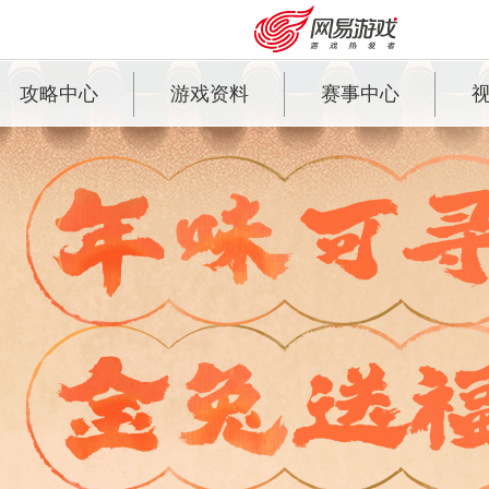
攻略中心
游戏资料
赛事中心
人物培养
种族角色
群雄巅峰赛
召唤兽培养
召唤兽图鉴
群雄逐鹿争霸赛
孩子培养
精美时装
超级联赛
PK玩法
大话百科
无差别挑战赛
副本玩法
活动玩法
安卓充值
客服中心