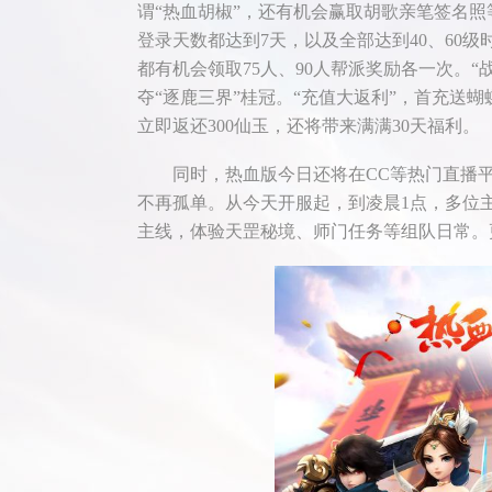
谓“热血胡椒”，还有机会赢取胡歌亲笔签名照
登录天数都达到7天，以及全部达到40、60
都有机会领取75人、90人帮派奖励各一次。
夺“逐鹿三界”桂冠。“充值大返利”，首充送
立即返还300仙玉，还将带来满满30天福利。
同时，热血版今日还将在CC等热门直播平台
不再孤单。从今天开服起，到凌晨1点，多位
主线，体验天罡秘境、师门任务等组队日常。