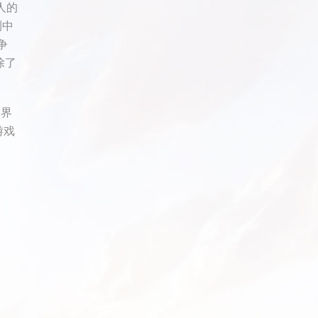
人的
测中
争
除了
三界
游戏