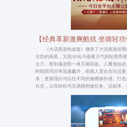
【经典革新激爽酷炫 坐骑轻功
《大话西游热血版》继承了大话西游深厚的
古韵的画风，又因3D化与昼夜天气的轮替而
火力、祭剑魂攻防一体又能回血。人魔鬼仙还
时制而同步率迅速飙升，崭新人宠合击玩法更
杀，更展现出与以往不同的激燃操作感、打击
社交，让你轻松与兄弟搭档做任务、过副本、推