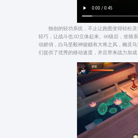
独创的轻功系统，不止让跑图变得轻松灵动
轻巧，让战斗也3D立体起来。60级后，坐
动娇俏，白马坚毅神骏颇有大将之风，幽灵马
们提供了优秀的移动速度，并且带来战力加成