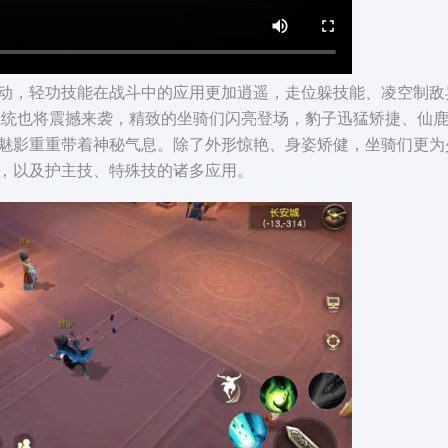
，轻功技能在战斗中的应用更加逍遥，走位躲技能、凌空制敌
骑系统也将震撼来袭，精致的坐骑们闪亮登场，豹子迅猛矫捷、仙
魅影重重带着神秘气息。除了外形惊艳、身姿矫健，坐骑们更为
，以及护主技、特殊技的诸多应用。