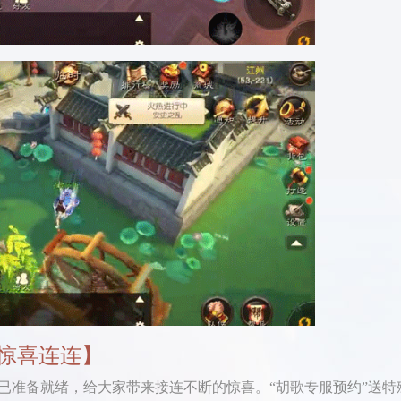
惊喜连连】
准备就绪，给大家带来接连不断的惊喜。“胡歌专服预约”送特