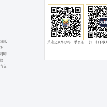
细腻
关注公众号获得一手资讯
扫一扫下载
绝对
因即
激
情义