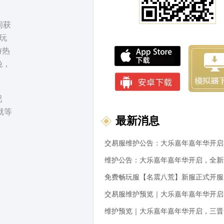
间获
玩
游热
晚，
吧
就等
最新消息
免费畅玩服【名震八荒】新服正式开服