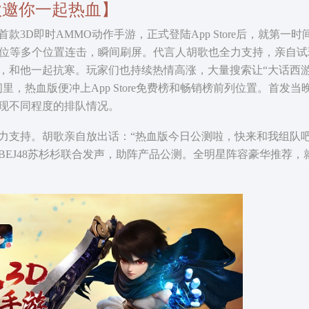
 胡歌邀你一起热血】
D即时AMMO动作手游，正式登陆App Store后，就第一时
周新游位等多个位置连击，瞬间刷屏。代言人胡歌也全力支持，亲自试
，和他一起抗寒。玩家们也持续热情高涨，大量搜索让“大话西
，热血版便冲上App Store免费榜和畅销榜前列位置。首发当
现不同程度的排队情况。
支持。胡歌亲自放出话：“热血版今日公测啦，快来和我组队
BEJ48苏杉杉联合发声，助阵产品公测。全明星阵容豪华推荐，