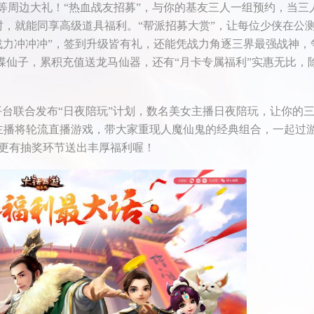
等周边大礼！“热血战友招募”，与你的基友三人一组预约，当三
级时，就能同享高级道具福利。“帮派招募大赏”，让每位少侠在公
“战力冲冲冲”，签到升级皆有礼，还能凭战力角逐三界最强战神，
蝴蝶仙子，累积充值送龙马仙器，还有“月卡专属福利”实惠无比，
联合发布“日夜陪玩”计划，数名美女主播日夜陪玩，让你的
主播将轮流直播游戏，带大家重现人魔仙鬼的经典组合，一起过
更有抽奖环节送出丰厚福利喔！