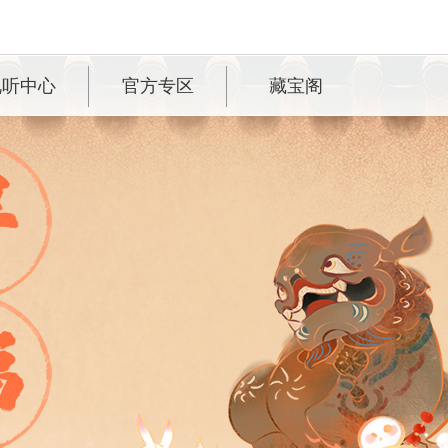
视听中心
官方专区
藏宝阁
视频
官方微信
设定站
官方视频号
音乐
官方微博
壁纸
官方抖音
COS
官方快手
真人秀
官方B站
大话牛图
网易大神
客户服务