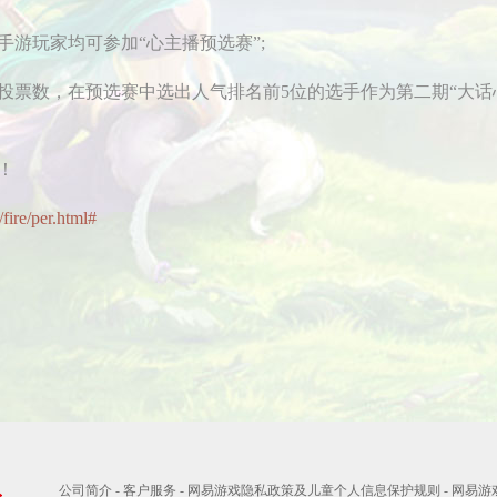
游玩家均可参加“心主播预选赛”;
投票数，在预选赛中选出人气排名前5位的选手作为第二期“大话
！
fire/per.html#
公司简介
-
客户服务
-
网易游戏隐私政策及儿童个人信息保护规则
-
网易游