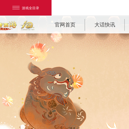
游戏全目录
官网首页
大话快讯
新闻
公告
新服
专题
网易游戏
游戏爱好者
我的足迹：
大话西游手游