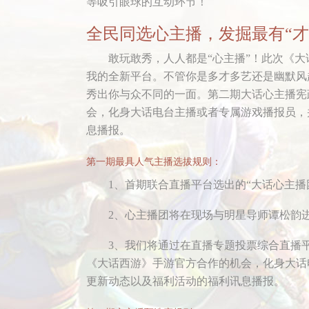
等吸引眼球的互动环节！
全民同选心主播，发掘最有“才
敢玩敢秀，人人都是“心主播”！此次《大话
我的全新平台。不管你是多才多艺还是幽默风
秀出你与众不同的一面。第二期大话心主播宪
会，化身大话电台主播或者专属游戏播报员，
息播报。
第一期最具人气主播选拔规则：
1、首期联合直播平台选出的“大话心主播团”于将7
2、心主播团将在现场与明星导师谭松韵进行
3、我们将通过在直播专题投票综合直播平台
《大话西游》手游官方合作的机会，化身大话
更新动态以及福利活动的福利讯息播报。