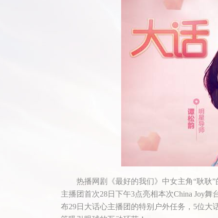
热播网剧《最好的我们》中女主角“耿耿”的
主播团首次28日下午3点亮相本次China 
布29日大话心主播团的特别户外任务，5位