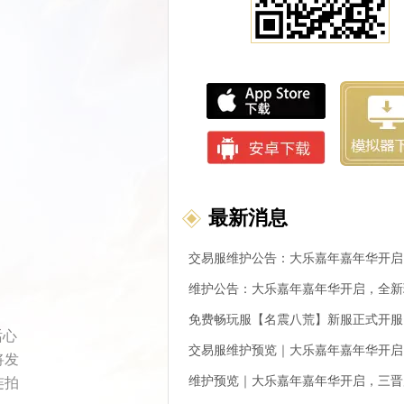
最新消息
免费畅玩服【名震八荒】新服正式开服
话心
将发
连拍