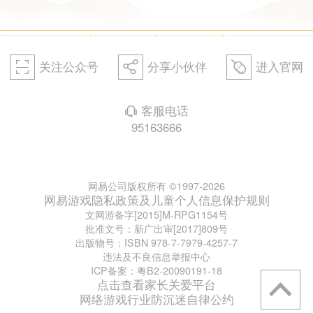
关注公众号
分享小伙伴
进入官网
򰀁
򰀂
򰀄
客服电话
򰀃
95163666
网易公司版权所有 ©1997-2026
网易游戏隐私政策及儿童个人信息保护规则
文网游备字[2015]M-RPG1154号
批准文号：新广出审[2017]809号
出版物号：ISBN 978-7-7979-4257-7
违法及不良信息举报中心
ICP备案：粤B2-20090191-18
点击查看家长关爱平台
网络游戏行业防沉迷自律公约