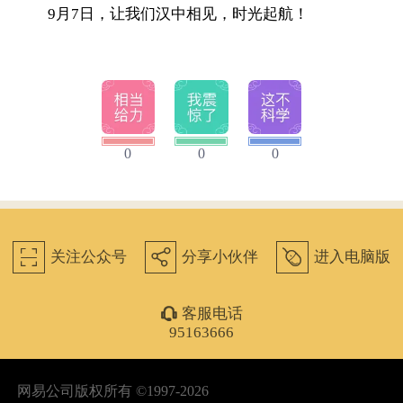
9月7日，让我们汉中相见，时光起航！
0
0
0
򰀁
򰀂
򰀄
关注公众号
分享小伙伴
进入电脑版
򰀃
客服电话
95163666
网易公司版权所有 ©1997-2026