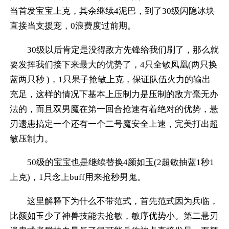
当首发宝宝上克，其余继续4泥巴，到了30级闪隐冰块
直接当支援宠，0浪费度过前期。
30级以后肯定是没得敌方先锋给我们刷了，那么就
要发挥我们接下来最大的优势了，4只全敏凤凰(两只换
蓝两只秒 )，1只果子抢敏上克，保证队伍火力的输出
充足，这样的情况下基本上压制力是压制的敌方毫无办
法的，而且双男魔在第一回合抢速有着绝对的优势，悬
刃遗患搞定一个还有一个二号魔安全上速，完美打出超
敏压制力。
50级的宝宝也是继续替换4颜如玉(2超敏抽蓝1秒1
上克)，1只念上buff用来抢秒男鬼。
这里解释下为什么不带范式，首先范式因为兵临，
比颜如玉少了神兽技能去抢敏，敏序优势小。第二悬刃