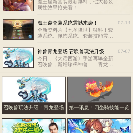
魔王窟新套装最新爆料，七大套装
属性效果抢先看！
07-13
魔王窟套装系统震撼来袭！
全新资料片【七圣降世】猛料！套
装系统、佩饰系统、套装技能震撼
来袭！
07-07
神兽青龙登场 召唤兽玩法升级
今日，《大话西游》手游再曝全新
召唤兽，新增珍稀神兽——青龙首
度与大家见面！
召唤兽玩法升级：青龙登场
第一讯息：四坐骑技能一览