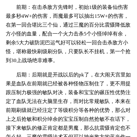
前期：在击杀敌方先锋时，初始1级的装备仙伤害
最多秒4W+的伤害，而魔最多可以抽出15W+的伤害，
在第一回合堪比三个仙，通过三魔的百分比震慑降低敌
方小怪的血量，配合一个火力击杀5个小怪绰绰有余，
剩余5大力破防泥巴运气好可以轻松一回合击杀敌方小
怪，堪称最快刷级刷分队，只要队长不挂机，第一个抢
到30上战场绝非难事。
后期：后期就是开战以后的pk了，在大闹天宫里如
果是血队在前期就已经被各种怪物压制住了，更不用提
跟压制力极强的敏队对决，装备和宝宝的碾压性优势注
定了血队无法在大脑里生存，而对比常规敏队，本来在
前期刷级就已经注定了等级积分等各种的优势，那么对
上之后抢敏和积分绰余的宝宝压制自然抢敏不在话下，
接下来敏队的修正肯定都是男魔，那么抗震慑肯定也不
怎么好，三魔的震慑法术不但可以抽光敌方的蓝当作一