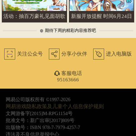
活动：抽百万豪礼见面胡歌
新服开放提醒 时间6月24日
期待下周的精彩内容推荐吧
򰀁
򰀂
򰀄
关注公众号
分享小伙伴
进入电脑版
򰀃
客服电话
95163666
网易公司版权所有 ©1997-2026
网易游戏隐私政策及儿童个人信息保护规则
文网游备字[2015]M-RPG1154号
批准文号：新广出审[2017]809号
出版物号：ISBN 978-7-7979-4257-7
违法及不良信息举报中心