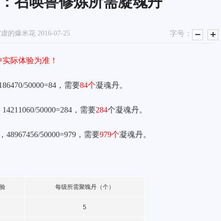
：召唤兽修炼所需凝魂丹
空虚的爆米花
2016-07-25
字号：
中实际体验为准！
6470/50000=84，需要
84个
凝魂丹。
211060/50000=284，需要
284
个凝魂丹。
8967456/50000=979，需要
979个
凝魂丹。
验
每级所需聚魄丹（个）
5