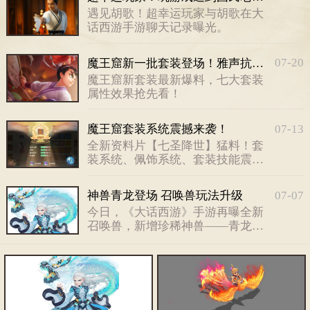
遇见胡歌！超幸运玩家与胡歌在大
话西游手游聊天记录曝光。
07-20
魔王窟新一批套装登场！雅声抗套装来袭
魔王窟新套装最新爆料，七大套装
属性效果抢先看！
07-13
魔王窟套装系统震撼来袭！
全新资料片【七圣降世】猛料！套
装系统、佩饰系统、套装技能震撼
来袭！
07-07
神兽青龙登场 召唤兽玩法升级
今日，《大话西游》手游再曝全新
召唤兽，新增珍稀神兽——青龙首
度与大家见面！