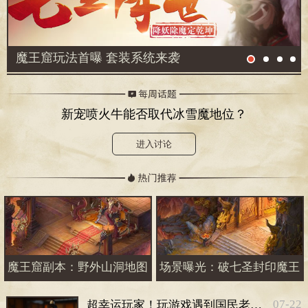
魔王窟玩法首曝 套装系统来袭
新宠喷火牛能否取代冰雪魔地位？
进入讨论
魔王窟副本：野外山洞地图
场景曝光：破七圣封印魔王
07-22
超幸运玩家！玩游戏遇到国民老公“胡歌”