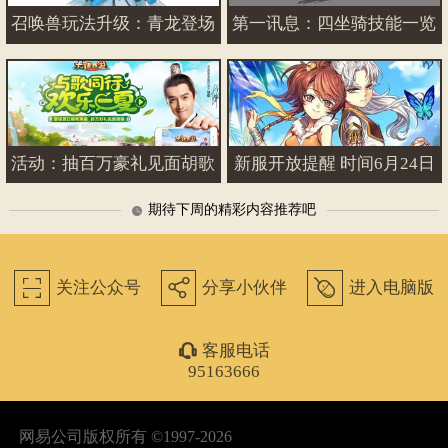
召唤兽玩法升级：青龙登场
第一讯息：四坐骑技能一览
活动：抽百万豪礼见面胡歌
新服开放提醒 时间6月24日
期待下周的精彩内容推荐吧
򰀁
򰀂
򰀄
关注公众号
分享小伙伴
进入电脑版
򰀃
客服电话
95163666
网易公司版权所有 ©1997-2026