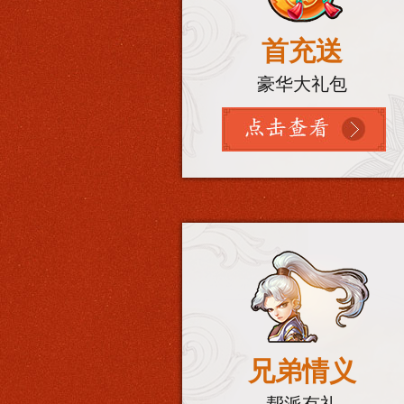
首充送
豪华大礼包
兄弟情义