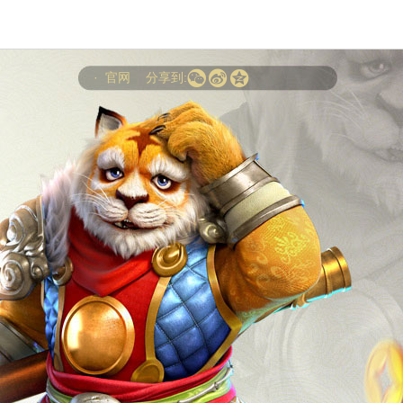



· 官网
分享到: